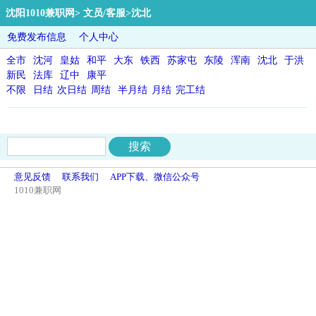
沈阳1010兼职网
>
文员/客服
>沈北
免费发布信息
个人中心
全市
沈河
皇姑
和平
大东
铁西
苏家屯
东陵
浑南
沈北
于洪
新民
法库
辽中
康平
不限
日结
次日结
周结
半月结
月结
完工结
意见反馈
联系我们
APP下载、微信公众号
1010兼职网